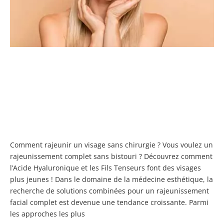
D
G
P
U
R
C
ET
D
!
Comment rajeunir un visage sans chirurgie ? Vous voulez un
rajeunissement complet sans bistouri ? Découvrez comment
l’Acide Hyaluronique et les Fils Tenseurs font des visages
plus jeunes ! Dans le domaine de la médecine esthétique, la
recherche de solutions combinées pour un rajeunissement
facial complet est devenue une tendance croissante. Parmi
les approches les plus