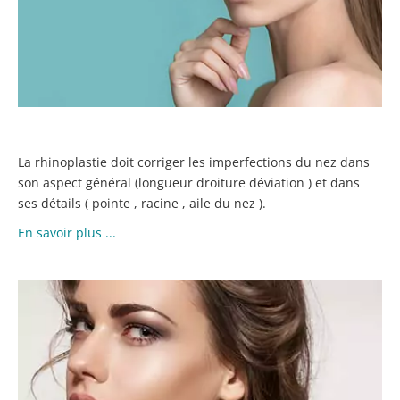
V
N
La rhinoplastie doit corriger les imperfections du nez dans
son aspect général (longueur droiture déviation ) et dans
ses détails ( pointe , racine , aile du nez ).
En savoir plus ...
FI
T
P
LE
LI