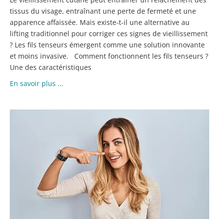
tissus du visage, entraînant une perte de fermeté et une
apparence affaissée. Mais existe-t-il une alternative au
lifting traditionnel pour corriger ces signes de vieillissement
? Les fils tenseurs émergent comme une solution innovante
et moins invasive. Comment fonctionnent les fils tenseurs ?
Une des caractéristiques
En savoir plus ...
L
R
D
FI
T
P
LE
N