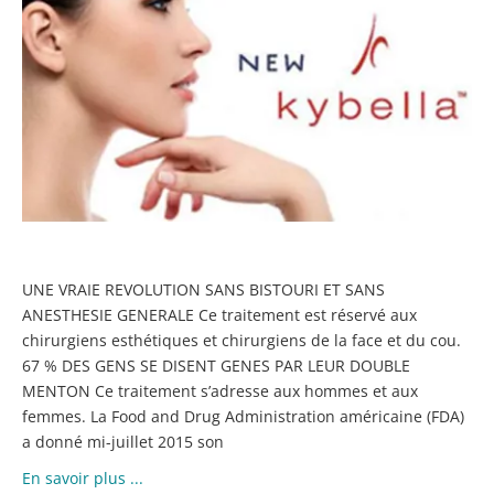
U
N
T
P
É
LE
D
M
UNE VRAIE REVOLUTION SANS BISTOURI ET SANS
ANESTHESIE GENERALE Ce traitement est réservé aux
chirurgiens esthétiques et chirurgiens de la face et du cou.
67 % DES GENS SE DISENT GENES PAR LEUR DOUBLE
MENTON Ce traitement s’adresse aux hommes et aux
femmes. La Food and Drug Administration américaine (FDA)
a donné mi-juillet 2015 son
En savoir plus ...