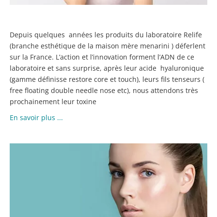
Depuis quelques années les produits du laboratoire Relife
(branche esthétique de la maison mère menarini ) déferlent
sur la France. L’action et l’innovation forment l’ADN de ce
laboratoire et sans surprise, après leur acide hyaluronique
(gamme définisse restore core et touch), leurs fils tenseurs (
free floating double needle nose etc), nous attendons très
prochainement leur toxine
En savoir plus ...
V
N
SE
R
G
A