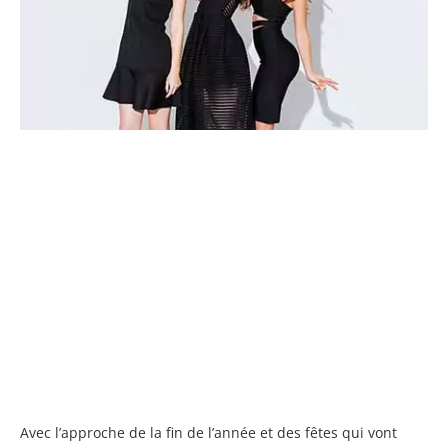
M
E
LE
P
EF
P
E
B
P
LE
FE
D
F
D
?
Avec l’approche de la fin de l’année et des fêtes qui vont