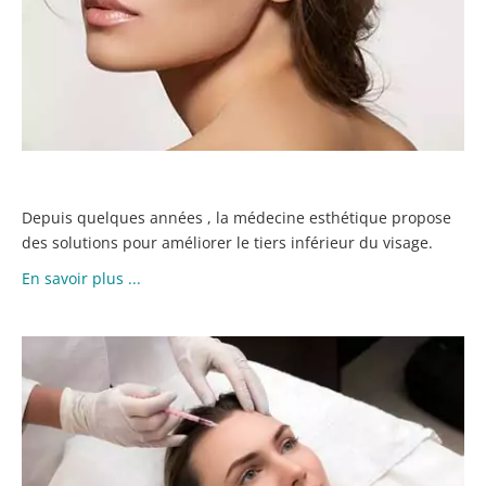
Depuis quelques années , la médecine esthétique propose
des solutions pour améliorer le tiers inférieur du visage.
En savoir plus ...
F
IL
A
P
D