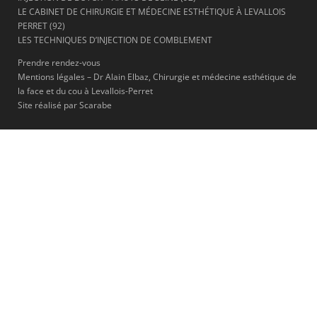
LE CABINET DE CHIRURGIE ET MÉDECINE ESTHÉTIQUE À LEVALLOIS
PERRET (92)
LES TECHNIQUES D’INJECTION DE COMBLEMENT
Prendre rendez-vous
Mentions légales – Dr Alain Elbaz, Chirurgie et médecine esthétique de
la face et du cou à Levallois-Perret
Site réalisé par Scarabe