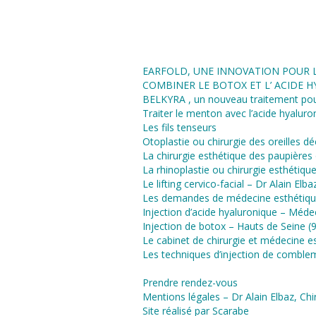
lifting de la face et du cou). Le doct
Elbaz consulte également pour des
de médecine esthétique (comblem
acide hyaluronique, injection de botox
EARFOLD, UNE INNOVATION POUR L
COMBINER LE BOTOX ET L’ ACIDE 
BELKYRA , un nouveau traitement pou
Traiter le menton avec l’acide hyaluro
Les fils tenseurs
Otoplastie ou chirurgie des oreilles déc
La chirurgie esthétique des paupières
La rhinoplastie ou chirurgie esthétiqu
Le lifting cervico-facial – Dr Alain Elb
Les demandes de médecine esthétiq
Injection d’acide hyaluronique – Méde
Injection de botox – Hauts de Seine (
Le cabinet de chirurgie et médecine es
Les techniques d’injection de comble
Prendre rendez-vous
Mentions légales – Dr Alain Elbaz, Chi
Site réalisé par Scarabe