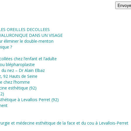
Code 2 49B56
eur Alain
Code 3 interphone O2A
 séances
ent avec
).
ES OREILLES DECOLLEES
HYALURONIQUE DANS UN VISAGE
r éliminer le double-menton
nique ?
ollées chez l’enfant et l’adulte
 ou blépharoplastie
e du nez – Dr Alain Elbaz
az, 92 Hauts de Seine
ue chez l’homme
cine esthétique (92)
92)
thétique à Levallois Perret (92)
ment
rurgie et médecine esthétique de la face et du cou à Levallois-Perret