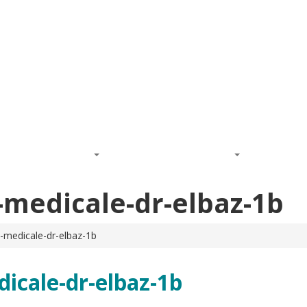
que du visage :
01 83 75 79 92
HETIQUE DU VISAGE
MÉDECINE ESTHETIQUE
Actualités
-medicale-dr-elbaz-1b
e-medicale-dr-elbaz-1b
dicale-dr-elbaz-1b