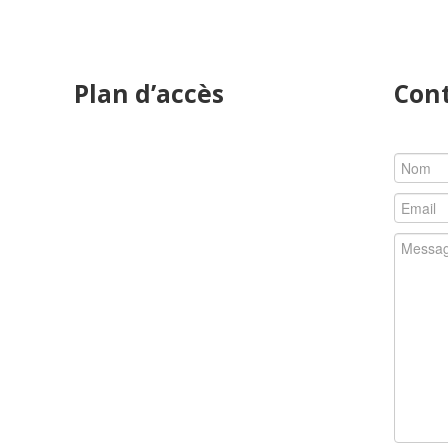
Plan d’accès
Con
z reçoit
us jeunes
ns d'ORL
. Diplômé
e docteur
 sur les
 Il prend
Dr Alain ELBAZ
stique et
10 Allée Auguste Renoir
 du cou
92300 Levallois-Perret
écollées,
Code 1 49B56
ières et