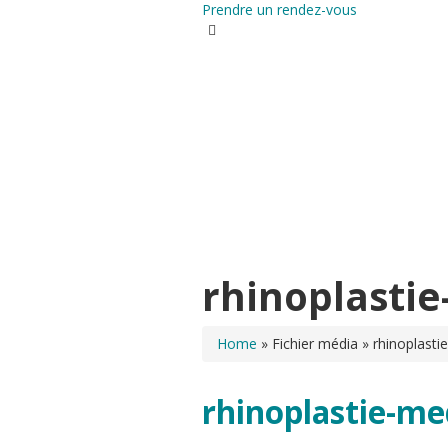
Prendre un rendez-vous
Chirurgie et médecine esthéti
Autres demandes : 01 40 89 39 39
Dr Elbaz
CHIRURGIE EST
rhinoplastie
Home
»
Fichier média
»
rhinoplasti
rhinoplastie-me