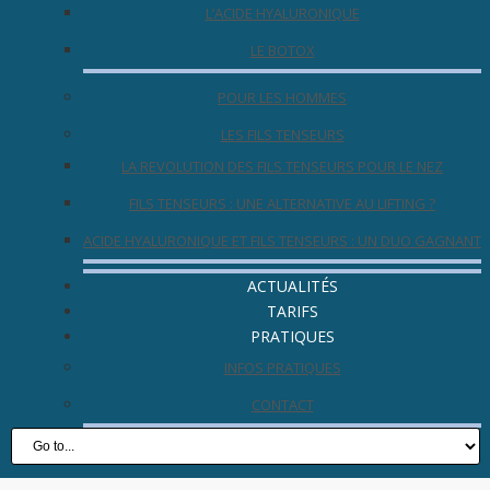
L’ACIDE HYALURONIQUE
LE BOTOX
POUR LES HOMMES
LES FILS TENSEURS
LA REVOLUTION DES FILS TENSEURS POUR LE NEZ
FILS TENSEURS : UNE ALTERNATIVE AU LIFTING ?
ACIDE HYALURONIQUE ET FILS TENSEURS : UN DUO GAGNANT
ACTUALITÉS
TARIFS
PRATIQUES
INFOS PRATIQUES
CONTACT