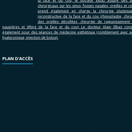
la face et du cou, le docteur Elbaz assure des a
chirurgicaux sur les sinus, fosses nasales, oreilles et co
prend également en charge la chirurgie plastiqu
reconstructive de la face et du cou (rhinoplastie, chiru
des oreilles décollées, chirurgie de rajeunissement
paupières et lifting de la face et du cou). Le docteur Alain Elbaz cons
également pour des séances de médecine esthétique (comblement avec a
hyaluronique, injection de botox).
PLAN D’ACCÈS