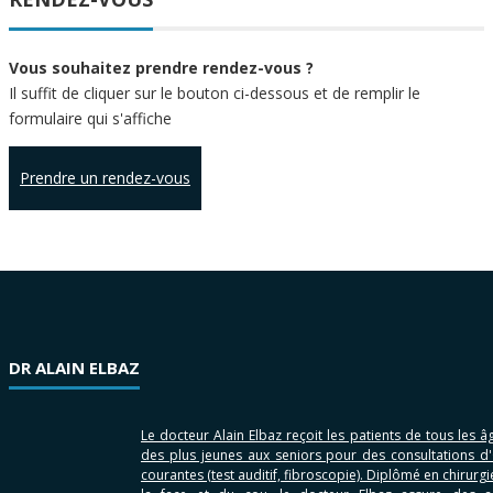
Vous souhaitez prendre rendez-vous ?
Il suffit de cliquer sur le bouton ci-dessous et de remplir le
formulaire qui s'affiche
Prendre un rendez-vous
DR ALAIN ELBAZ
Le docteur Alain Elbaz reçoit les patients de tous les âg
des plus jeunes aux seniors pour des consultations d
courantes (test auditif, fibroscopie). Diplômé en chirurgi