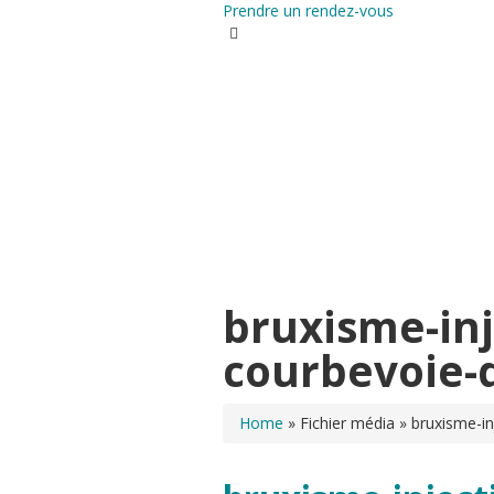
Prendre un rendez-vous
Chirurgie et médecine esthéti
Autres demandes : 01 40 89 39 39
Dr Elbaz
CHIRURGIE EST
bruxisme-inj
courbevoie-
Home
»
Fichier média
»
bruxisme-in