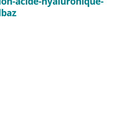
ion-acide-hyaluronique-
lbaz