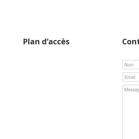
Plan d’accès
Con
z reçoit
us jeunes
ns d'ORL
. Diplômé
e docteur
 sur les
 Il prend
Dr Alain ELBAZ
stique et
10 Allée Auguste Renoir