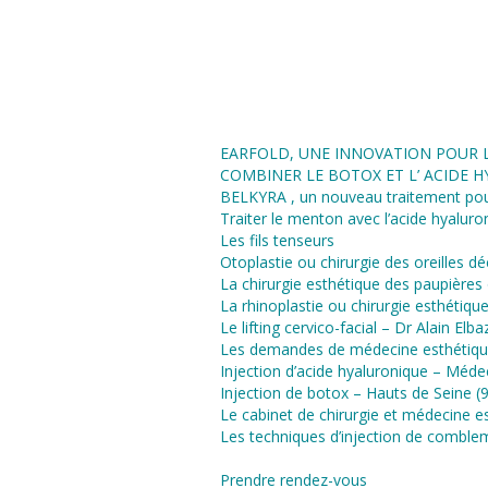
reconstructive de la face et
(rhinoplastie, chirurgie des oreilles d
chirurgie de rajeunissement des paup
lifting de la face et du cou). Le doct
Elbaz consulte également pour des
de médecine esthétique (comblem
acide hyaluronique, injection de botox
EARFOLD, UNE INNOVATION POUR L
COMBINER LE BOTOX ET L’ ACIDE 
BELKYRA , un nouveau traitement pou
Traiter le menton avec l’acide hyaluro
Les fils tenseurs
Otoplastie ou chirurgie des oreilles déc
La chirurgie esthétique des paupières
La rhinoplastie ou chirurgie esthétiqu
Le lifting cervico-facial – Dr Alain Elb
Les demandes de médecine esthétiq
Injection d’acide hyaluronique – Méde
Injection de botox – Hauts de Seine (
Le cabinet de chirurgie et médecine es
Les techniques d’injection de comble
Prendre rendez-vous