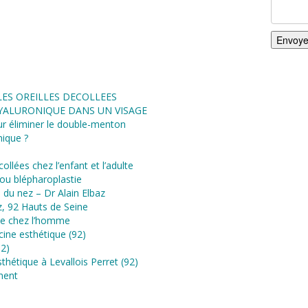
 du cou
92300 Levallois-Perret
écollées,
Code 1 49B56
ières et
Code 2 49B56
eur Alain
Code 3 interphone O2A
 séances
ent avec
).
ES OREILLES DECOLLEES
HYALURONIQUE DANS UN VISAGE
r éliminer le double-menton
nique ?
ollées chez l’enfant et l’adulte
 ou blépharoplastie
e du nez – Dr Alain Elbaz
az, 92 Hauts de Seine
ue chez l’homme
cine esthétique (92)
92)
thétique à Levallois Perret (92)
ment