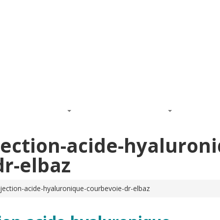
que du visage :
01 83 75 79 92
HETIQUE DU VISAGE
MÉDECINE ESTHETIQUE
Actualités
ection-acide-hyaluroni
dr-elbaz
jection-acide-hyaluronique-courbevoie-dr-elbaz